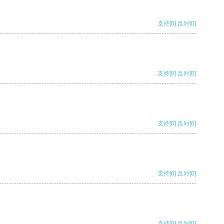
支持
[0]
反对
[0]
支持
[0]
反对
[0]
支持
[0]
反对
[0]
支持
[0]
反对
[0]
支持
[0]
反对
[0]