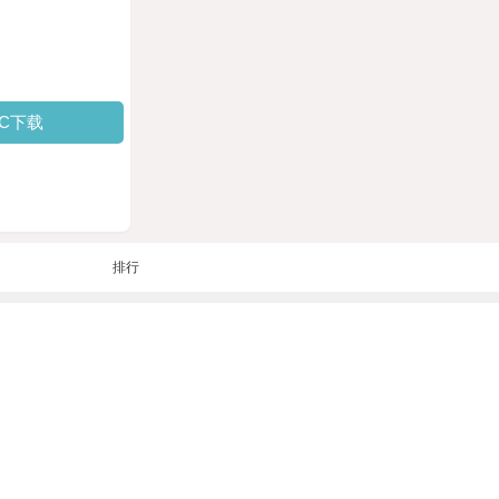
PC下载
排行