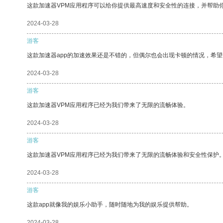
这款加速器VPM应用程序可以给你提供最高速度和安全性的连接，并帮助
2024-03-28
游客
这款加速器app的加速效果还是不错的，但偶尔也会出现卡顿的情况，希
2024-03-28
游客
这款加速器VPM应用程序已经为我们带来了无限的流畅体验。
2024-03-28
游客
这款加速器VPM应用程序已经为我们带来了无限的流畅体验和安全性保护
2024-03-28
游客
这款app就像我的娱乐小助手，随时随地为我的娱乐提供帮助。
2024-03-28