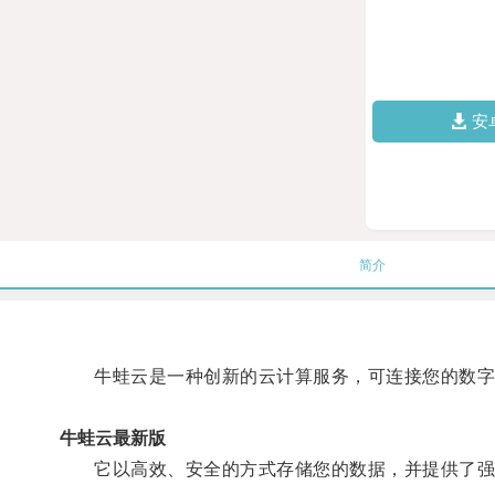
安
简介
牛蛙云是一种创新的云计算服务，可连接您的数字
牛蛙云最新版
它以高效、安全的方式存储您的数据，并提供了强