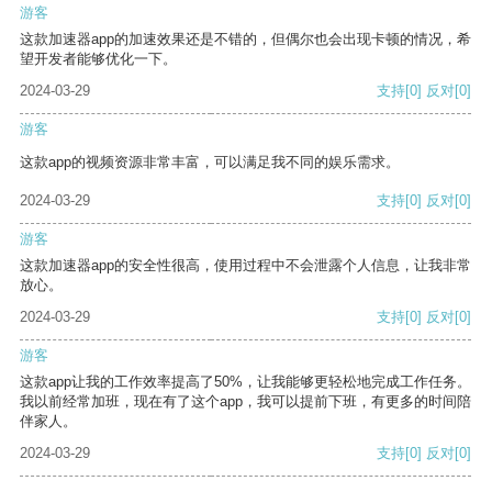
游客
这款加速器app的加速效果还是不错的，但偶尔也会出现卡顿的情况，希
望开发者能够优化一下。
2024-03-29
支持
[0]
反对
[0]
游客
这款app的视频资源非常丰富，可以满足我不同的娱乐需求。
2024-03-29
支持
[0]
反对
[0]
游客
这款加速器app的安全性很高，使用过程中不会泄露个人信息，让我非常
放心。
2024-03-29
支持
[0]
反对
[0]
游客
这款app让我的工作效率提高了50%，让我能够更轻松地完成工作任务。
我以前经常加班，现在有了这个app，我可以提前下班，有更多的时间陪
伴家人。
2024-03-29
支持
[0]
反对
[0]