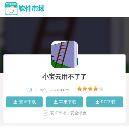
小宝云用不了了
工具
|
时间：2024-03-29
|
安卓下载
苹果下载
PC下载
安卓市场，安全绿色