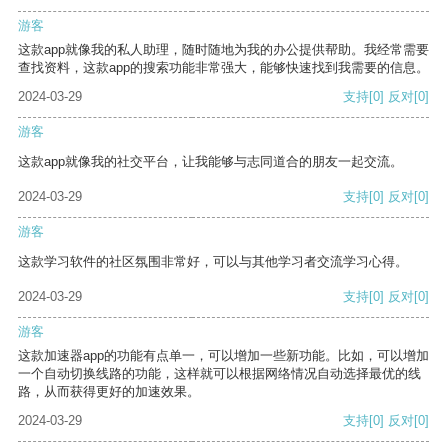
游客
这款app就像我的私人助理，随时随地为我的办公提供帮助。我经常需要
查找资料，这款app的搜索功能非常强大，能够快速找到我需要的信息。
2024-03-29
支持
[0]
反对
[0]
游客
这款app就像我的社交平台，让我能够与志同道合的朋友一起交流。
2024-03-29
支持
[0]
反对
[0]
游客
这款学习软件的社区氛围非常好，可以与其他学习者交流学习心得。
2024-03-29
支持
[0]
反对
[0]
游客
这款加速器app的功能有点单一，可以增加一些新功能。比如，可以增加
一个自动切换线路的功能，这样就可以根据网络情况自动选择最优的线
路，从而获得更好的加速效果。
2024-03-29
支持
[0]
反对
[0]