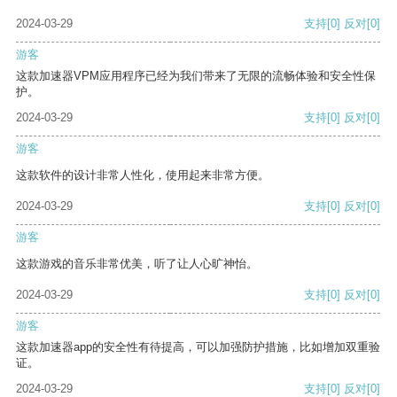
2024-03-29
支持
[0]
反对
[0]
游客
这款加速器VPM应用程序已经为我们带来了无限的流畅体验和安全性保
护。
2024-03-29
支持
[0]
反对
[0]
游客
这款软件的设计非常人性化，使用起来非常方便。
2024-03-29
支持
[0]
反对
[0]
游客
这款游戏的音乐非常优美，听了让人心旷神怡。
2024-03-29
支持
[0]
反对
[0]
游客
这款加速器app的安全性有待提高，可以加强防护措施，比如增加双重验
证。
2024-03-29
支持
[0]
反对
[0]