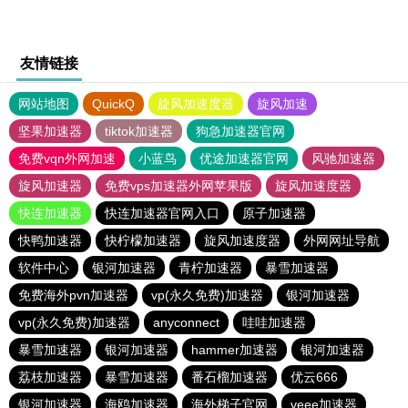
友情链接
网站地图
QuickQ
旋风加速度器
旋风加速
坚果加速器
tiktok加速器
狗急加速器官网
免费vqn外网加速
小蓝鸟
优途加速器官网
风驰加速器
旋风加速器
免费vps加速器外网苹果版
旋风加速度器
快连加速器
快连加速器官网入口
原子加速器
快鸭加速器
快柠檬加速器
旋风加速度器
外网网址导航
软件中心
银河加速器
青柠加速器
暴雪加速器
免费海外pvn加速器
vp(永久免费)加速器
银河加速器
vp(永久免费)加速器
anyconnect
哇哇加速器
暴雪加速器
银河加速器
hammer加速器
银河加速器
荔枝加速器
暴雪加速器
番石榴加速器
优云666
银河加速器
海鸥加速器
海外梯子官网
veee加速器