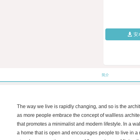
安
简介
The way we live is rapidly changing, and so is the archi
as more people embrace the concept of wallless architec
that promotes a minimalist and modern lifestyle. In a wa
a home that is open and encourages people to live in a