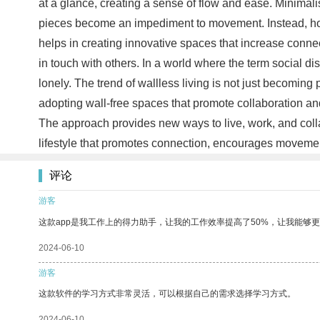
at a glance, creating a sense of flow and ease. Minimalist
pieces become an impediment to movement. Instead, homeo
helps in creating innovative spaces that increase conne
in touch with others. In a world where the term social 
lonely. The trend of wallless living is not just becomin
adopting wall-free spaces that promote collaboration and
The approach provides new ways to live, work, and col
lifestyle that promotes connection, encourages movemen
评论
游客
这款app是我工作上的得力助手，让我的工作效率提高了50%，让我能够
2024-06-10
游客
这款软件的学习方式非常灵活，可以根据自己的需求选择学习方式。
2024-06-10