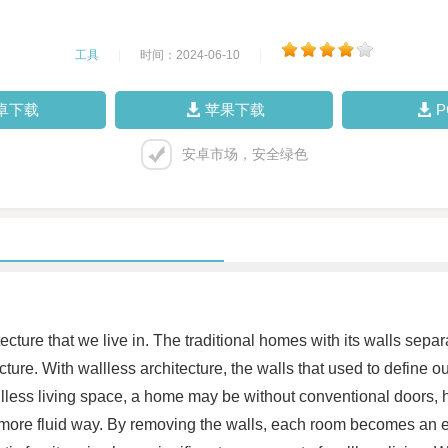
工具
|
时间：2024-06-10
|
卓下载
苹果下载
安卓市场，安全绿色
tecture that we live in. The traditional homes with its walls sep
ture. With wallless architecture, the walls that used to defin
llless living space, a home may be without conventional doors, h
 more fluid way. By removing the walls, each room becomes an e