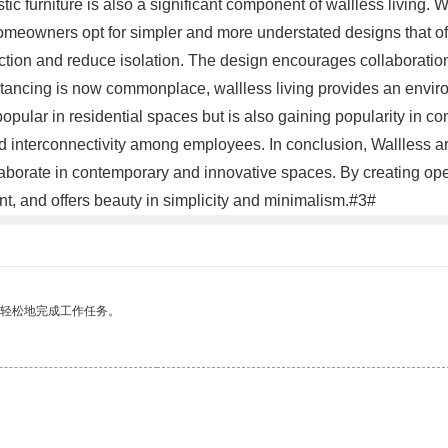
ic furniture is also a significant component of wallless living. Wi
wners opt for simpler and more understated designs that offer 
ction and reduce isolation. The design encourages collaboration 
distancing is now commonplace, wallless living provides an env
g popular in residential spaces but is also gaining popularity in
 interconnectivity among employees. In conclusion, Wallless arch
laborate in contemporary and innovative spaces. By creating o
t, and offers beauty in simplicity and minimalism.#3#
更轻松地完成工作任务。