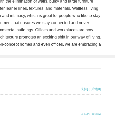
th the elimination of walls, bulky and large furniture
leaner lines, textures, and materials. Wallless living
and intimacy, which is great for people who like to stay
ironment that ensures we stay connected and never
 commercial buildings. Offices and workplaces are now
itecture promotes an exciting shift in our way of living.
pen-concept homes and even offices, we are embracing a
支持
[0]
反对
[0]
支持
[0]
反对
[0]