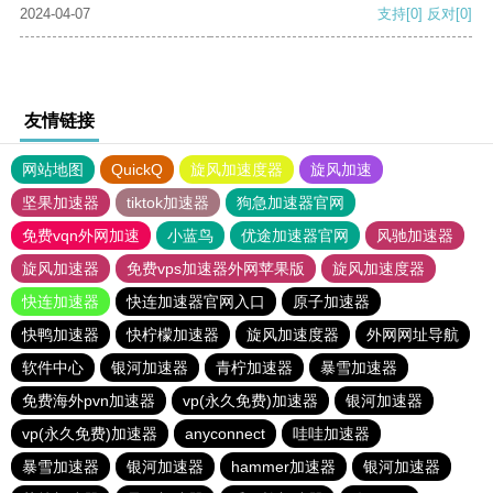
2024-04-07
支持
[0]
反对
[0]
友情链接
网站地图
QuickQ
旋风加速度器
旋风加速
坚果加速器
tiktok加速器
狗急加速器官网
免费vqn外网加速
小蓝鸟
优途加速器官网
风驰加速器
旋风加速器
免费vps加速器外网苹果版
旋风加速度器
快连加速器
快连加速器官网入口
原子加速器
快鸭加速器
快柠檬加速器
旋风加速度器
外网网址导航
软件中心
银河加速器
青柠加速器
暴雪加速器
免费海外pvn加速器
vp(永久免费)加速器
银河加速器
vp(永久免费)加速器
anyconnect
哇哇加速器
暴雪加速器
银河加速器
hammer加速器
银河加速器