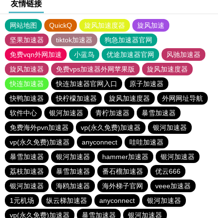
友情链接
网站地图
QuickQ
旋风加速度器
旋风加速
坚果加速器
tiktok加速器
狗急加速器官网
免费vqn外网加速
小蓝鸟
优途加速器官网
风驰加速器
旋风加速器
免费vps加速器外网苹果版
旋风加速度器
快连加速器
快连加速器官网入口
原子加速器
快鸭加速器
快柠檬加速器
旋风加速度器
外网网址导航
软件中心
银河加速器
青柠加速器
暴雪加速器
免费海外pvn加速器
vp(永久免费)加速器
银河加速器
vp(永久免费)加速器
anyconnect
哇哇加速器
暴雪加速器
银河加速器
hammer加速器
银河加速器
荔枝加速器
暴雪加速器
番石榴加速器
优云666
银河加速器
海鸥加速器
海外梯子官网
veee加速器
1元机场
纵云梯加速器
anyconnect
银河加速器
vp(永久免费)加速器
暴雪加速器
银河加速器