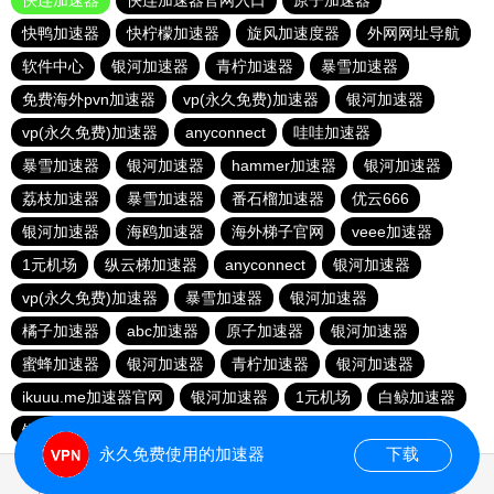
快连加速器
快连加速器官网入口
原子加速器
快鸭加速器
快柠檬加速器
旋风加速度器
外网网址导航
软件中心
银河加速器
青柠加速器
暴雪加速器
免费海外pvn加速器
vp(永久免费)加速器
银河加速器
vp(永久免费)加速器
anyconnect
哇哇加速器
暴雪加速器
银河加速器
hammer加速器
银河加速器
荔枝加速器
暴雪加速器
番石榴加速器
优云666
银河加速器
海鸥加速器
海外梯子官网
veee加速器
1元机场
纵云梯加速器
anyconnect
银河加速器
vp(永久免费)加速器
暴雪加速器
银河加速器
橘子加速器
abc加速器
原子加速器
银河加速器
蜜蜂加速器
银河加速器
青柠加速器
银河加速器
ikuuu.me加速器官网
银河加速器
1元机场
白鲸加速器
银河加速器
永久免费使用的加速器
下载
1.695106s