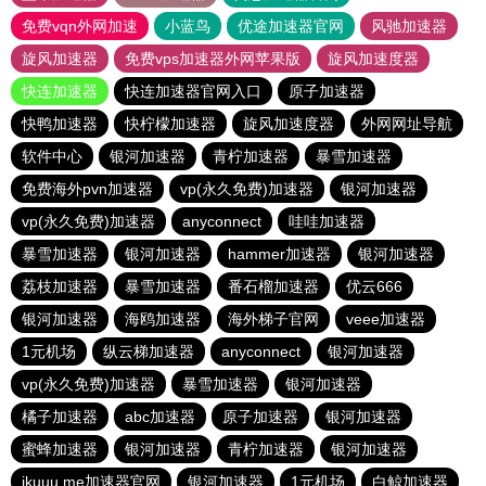
免费vqn外网加速
小蓝鸟
优途加速器官网
风驰加速器
旋风加速器
免费vps加速器外网苹果版
旋风加速度器
快连加速器
快连加速器官网入口
原子加速器
快鸭加速器
快柠檬加速器
旋风加速度器
外网网址导航
软件中心
银河加速器
青柠加速器
暴雪加速器
免费海外pvn加速器
vp(永久免费)加速器
银河加速器
vp(永久免费)加速器
anyconnect
哇哇加速器
暴雪加速器
银河加速器
hammer加速器
银河加速器
荔枝加速器
暴雪加速器
番石榴加速器
优云666
银河加速器
海鸥加速器
海外梯子官网
veee加速器
1元机场
纵云梯加速器
anyconnect
银河加速器
vp(永久免费)加速器
暴雪加速器
银河加速器
橘子加速器
abc加速器
原子加速器
银河加速器
蜜蜂加速器
银河加速器
青柠加速器
银河加速器
ikuuu.me加速器官网
银河加速器
1元机场
白鲸加速器