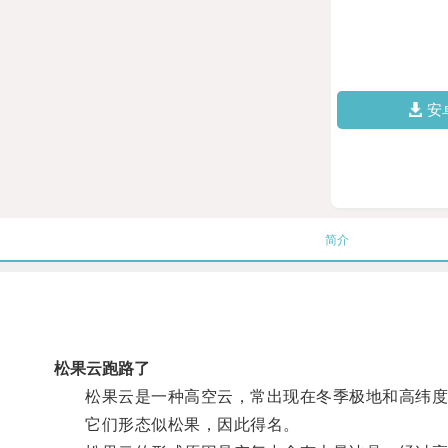
安
简介
松果云跑路了
松果云是一种高空云，常出现在冬季极地和高纬度
它们形态似松果，因此得名。