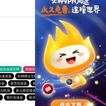
支持
[0]
反对
[0]
支持
[0]
反对
[0]
途加速器官网
风驰加速器
旋风加速器
加速度器
外网网址导航
软件中心
银河加速器
速器
暴雪加速器
银河加速器
hammer加速器
1元机场
纵云梯加速器
anyconnect
银河加速器
器
青柠加速器
银河加速器
ikuuu.me加速器官网