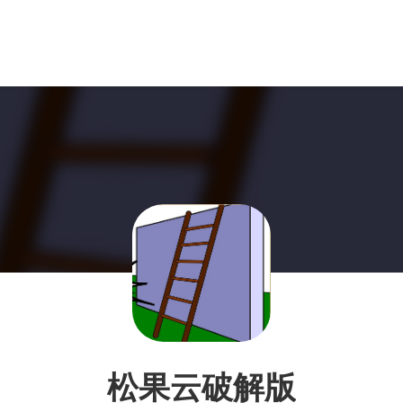
松果云破解版