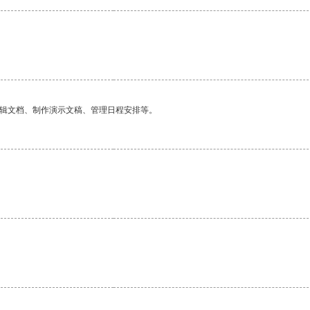
。
编辑文档、制作演示文稿、管理日程安排等。