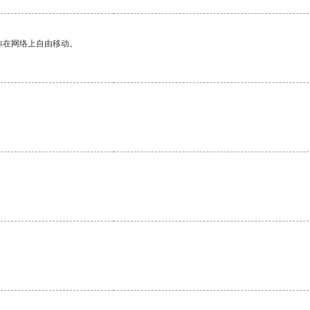
你在网络上自由移动。
。