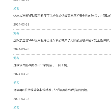
游客
这款加速器VPM应用程序可以给你提供最高速度和安全性的连接，并帮助
2024-03-28
游客
这款加速器VPM应用程序已经为我们带来了无限的流畅体验和安全性保护
2024-03-28
游客
这款软件的界面设计非常简洁，一目了然。
2024-03-28
游客
这款app的路线规划非常精准，让我能够快速到达目的地。
2024-03-28
游客