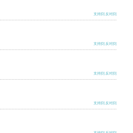
支持
[0]
反对
[0]
支持
[0]
反对
[0]
支持
[0]
反对
[0]
支持
[0]
反对
[0]
支持
[0]
反对
[0]