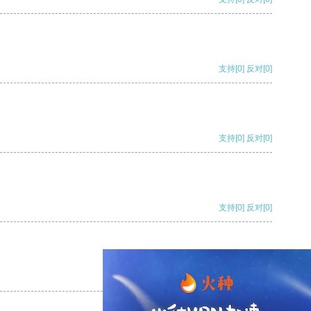
支持
[0]
反对
[0]
支持
[0]
反对
[0]
支持
[0]
反对
[0]
支持
[0]
反对
[0]