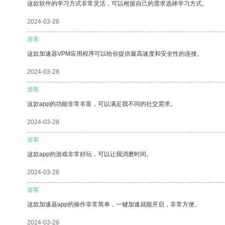
这款软件的学习方式非常灵活，可以根据自己的需求选择学习方式。
2024-03-28
游客
这款加速器VPM应用程序可以给你提供最高速度和安全性的连接。
2024-03-28
游客
这款app的功能非常丰富，可以满足我不同的社交需求。
2024-03-28
游客
这款app的游戏非常好玩，可以让我消磨时间。
2024-03-28
游客
这款加速器app的操作非常简单，一键加速就能开启，非常方便。
2024-03-28